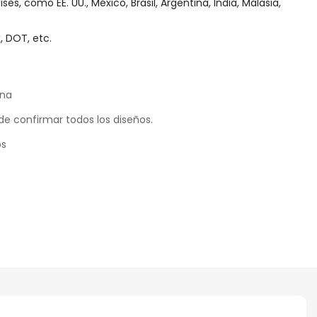
s, como EE. UU., México, Brasil, Argentina, India, Malasia,
, DOT, etc.
ina
de confirmar todos los diseños.
os