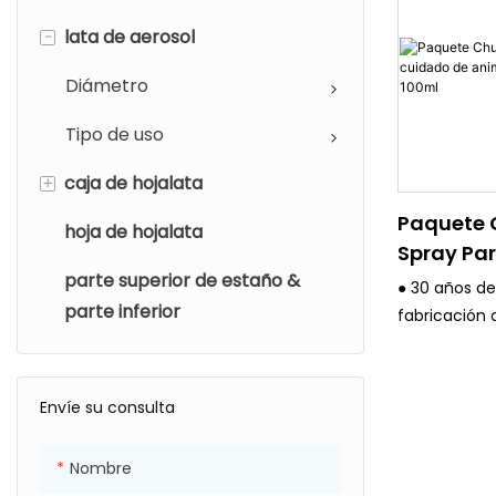
-
lata de aerosol
Diámetro
Tipo de uso
+
caja de hojalata
Paquete
hoja de hojalata
Tipo de uso
Spray Par
parte superior de estaño &
Forma
De Anima
● 30 años de
Aerosol 1
parte inferior
fabricación 
embalaje de
estricto sis
calidad.
Envíe su consulta
● Todos los 
avanzados, 
Nombre
de impresión