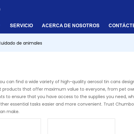
s
SERVICIO
ACERCA DE NOSOTROS
CONTÁCT
uidado de animales
an find a wide variety of high-quality aerosol tin cans design
cient products that offer maximum value to everyone, from pet o
nts to ensure that you have access to the supplies you need, w
her essential tasks easier and more convenient. Trust Chumboo
can make.