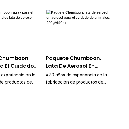
 Chumboon
Paquete Chumboon,
a El Cuidado
Lata De Aerosol En
les Lata De
Aerosol Para El Cuidado
 experiencia en la
● 30 años de experiencia en la
00ml
De Animales,
de productos de
fabricación de productos de
290g/440ml
 estaño y un
embalaje de estaño y un
tema de control de
estricto sistema de control de
calidad.
equipos son
● Todos los equipos son
como la máquina
avanzados, como la máquina
 en color KBA 4/6
de impresión en color KBA 4/6