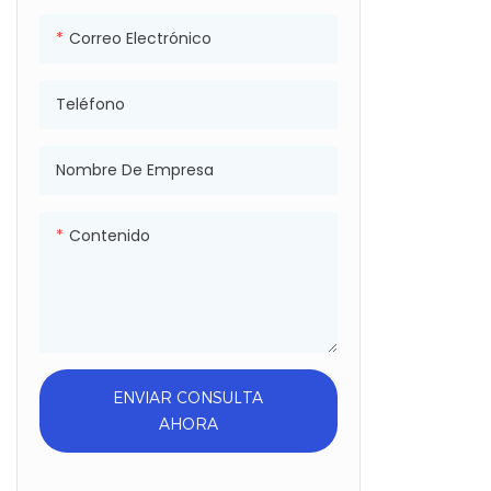
de Alemania
Correo Electrónico
impresión en 
Japón.
● Los produc
Teléfono
más de 80 pa
México, Brasil
Nombre De Empresa
Malasia, Emi
y Sudáfrica.
● Ha pasado e
Contenido
SGS, Sedex, 
ENVIAR CONSULTA
AHORA