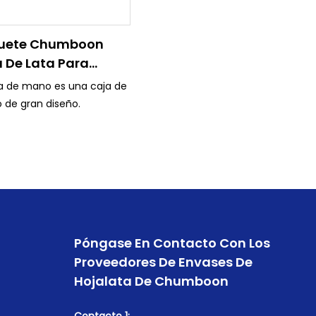
e 80 países, como EE. UU.,
● Los productos se exportan a
, Brasil, Argentina, India,
más de 80 países, como EE. UU.,
ia, Emiratos Árabes Unidos
uete Chumboon
México, Brasil, Argentina, India,
frica.
 De Lata Para
Malasia, Emiratos Árabes Unidos
asado el certificado: ISO,
uerzo De Mano
y Sudáfrica.
ta de mano es una caja de
Sedex, DOT, etc.
● Ha pasado el certificado: ISO,
o de gran diseño.
SGS, Sedex, DOT, etc.
Póngase En Contacto Con Los
Proveedores De Envases De
Hojalata De Chumboon
Contacto 1: