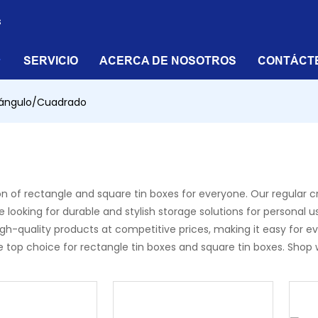
s
SERVICIO
ACERCA DE NOSOTROS
CONTÁCT
ángulo/Cuadrado
f rectangle and square tin boxes for everyone. Our regular crea
looking for durable and stylish storage solutions for personal us
quality products at competitive prices, making it easy for ever
top choice for rectangle tin boxes and square tin boxes. Shop 