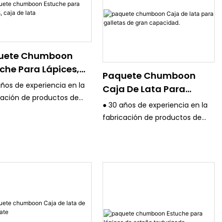
uete Chumboon
che Para Lápices,
Paquete Chumboon
 De Lata
años de experiencia en la
Caja De Lata Para
cación de productos de
Galletas De Gran
● 30 años de experiencia en la
aje de estaño y un
Capacidad.
fabricación de productos de
cto sistema de control de
embalaje de estaño y un
d.
estricto sistema de control de
os los equipos son
calidad.
ados, como la máquina
● Todos los equipos son
presión en color KBA 4/6
avanzados, como la máquina
emania y la máquina de
de impresión en color KBA 4/6
ión en color Fuji de
de Alemania y la máquina de
.
impresión en color Fuji de
 productos se exportan a