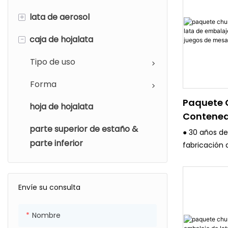
+
lata de aerosol
-
caja de hojalata
Diámetro
Tipo de uso
Tipo de uso
Forma
Paquete
hoja de hojalata
Contened
parte superior de estaño &
Embalaje
● 30 años de
Para Jue
parte inferior
fabricación 
embalaje de
estricto sis
calidad.
Envíe su consulta
● Todos los 
avanzados, 
Nombre
de impresión