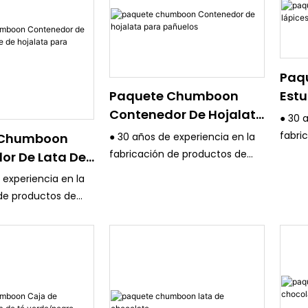
Paq
Estu
Paquete Chumboon
Caja
Contenedor De Hojalata
● 30 
Para Pañuelos
fabri
 Chumboon
● 30 años de experiencia en la
embal
fabricación de productos de
or De Lata De
estri
embalaje de estaño y un
 De Hojalata
 experiencia en la
calida
estricto sistema de control de
gos De Mesa
de productos de
● Tod
calidad.
 estaño y un
avanz
● Todos los equipos son
tema de control de
de im
avanzados, como la máquina
de Al
de impresión en color KBA 4/6
equipos son
impres
de Alemania y la máquina de
como la máquina
Japón
impresión en color Fuji de
 en color KBA 4/6
● Los