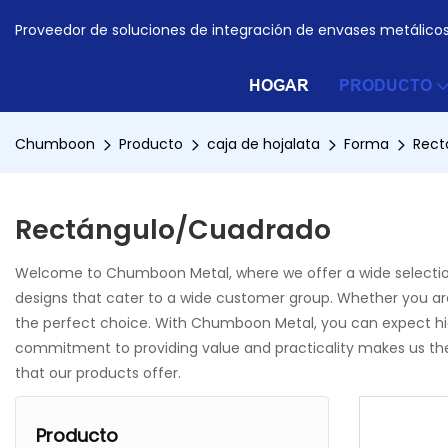
Proveedor de soluciones de integración de envases metálico
HOGAR
PRODUCTO
Chumboon
Producto
caja de hojalata
Forma
Rect
Rectángulo/Cuadrado
Welcome to Chumboon Metal, where we offer a wide selection o
designs that cater to a wide customer group. Whether you are 
the perfect choice. With Chumboon Metal, you can expect high-
commitment to providing value and practicality makes us the 
that our products offer.
Producto