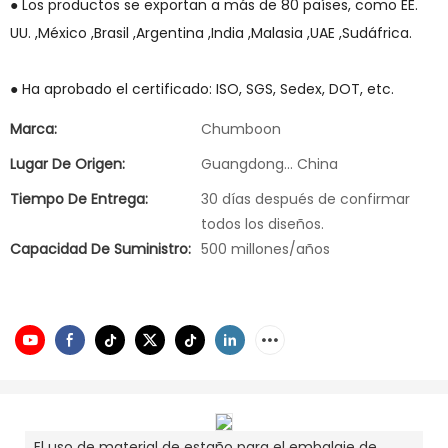
● Los productos se exportan a más de 80 países, como EE.
UU. ,México ,Brasil ,Argentina ,India ,Malasia ,UAE ,Sudáfrica.
● Ha aprobado el certificado: ISO, SGS, Sedex, DOT, etc.
Marca:
Chumboon
Lugar De Origen:
Guangdong... China
Tiempo De Entrega:
30 días después de confirmar
todos los diseños.
Capacidad De Suministro:
500 millones/años
El uso de material de estaño para el embalaje de