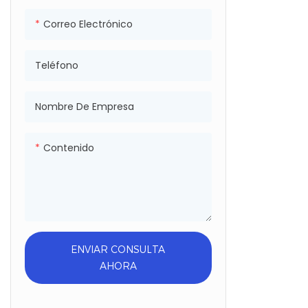
de Alemania
Correo Electrónico
impresión en 
Japón.
● Los produc
Teléfono
más de 80 pa
México, Brasil
Nombre De Empresa
Malasia, Emi
y Sudáfrica.
● Ha pasado e
Contenido
SGS, Sedex, 
ENVIAR CONSULTA
AHORA