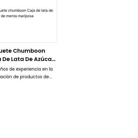
uete Chumboon
 De Lata De Azúcar
enta Mariposa‌
años de experiencia en la
cación de productos de
aje de estaño y un
cto sistema de control de
d.
os los equipos son
ados, como la máquina
presión en color KBA 4/6
emania y la máquina de