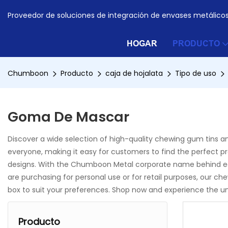
Proveedor de soluciones de integración de envases metálico
HOGAR
PRODUCTO
Chumboon
Producto
caja de hojalata
Tipo de uso
Goma De Mascar
Discover a wide selection of high-quality chewing gum tins a
everyone, making it easy for customers to find the perfect p
designs. With the Chumboon Metal corporate name behind each 
are purchasing for personal use or for retail purposes, our c
box to suit your preferences. Shop now and experience the 
Producto