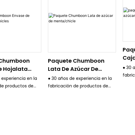
Paq
Caja
 Chumboon
Paquete Chumboon
De M
● 30 
e Hojalata
Lata De Azúcar De
fabri
les
Menta/chicle
 experiencia en la
● 30 años de experiencia en la
embal
de productos de
fabricación de productos de
estri
 estaño y un
embalaje de estaño y un
calida
tema de control de
estricto sistema de control de
● Tod
calidad.
avanz
equipos son
● Todos los equipos son
de im
como la máquina
avanzados, como la máquina
de Al
 en color KBA 4/6
de impresión en color KBA 4/6