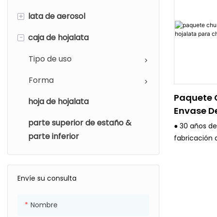
+
lata de aerosol
-
caja de hojalata
Diámetro
Tipo de uso
Tipo de uso
Forma
Paquete
hoja de hojalata
Envase D
parte superior de estaño &
Para Chic
● 30 años de
parte inferior
fabricación 
embalaje de
estricto sis
calidad.
Envíe su consulta
● Todos los 
avanzados, 
Nombre
de impresión