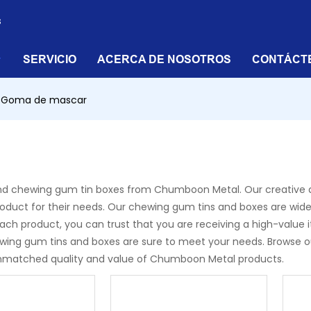
s
SERVICIO
ACERCA DE NOSOTROS
CONTÁCT
Goma de mascar
nd chewing gum tin boxes from Chumboon Metal. Our creative abil
roduct for their needs. Our chewing gum tins and boxes are wid
product, you can trust that you are receiving a high-value ite
hewing gum tins and boxes are sure to meet your needs. Browse ou
unmatched quality and value of Chumboon Metal products.