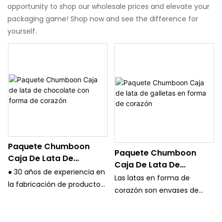
opportunity to shop our wholesale prices and elevate your
packaging game! Shop now and see the difference for
yourself.
Paquete Chumboon
Paquete Chumboon
Caja De Lata De
Caja De Lata De
Chocolate Con Forma
● 30 años de experiencia en
Galletas En Forma De
Las latas en forma de
De Corazón
la fabricación de productos
Corazón
corazón son envases de
de embalaje de estaño y un
latas de hierro muy clásicos,
estricto sistema de control
duraderos y duraderos.
de calidad.