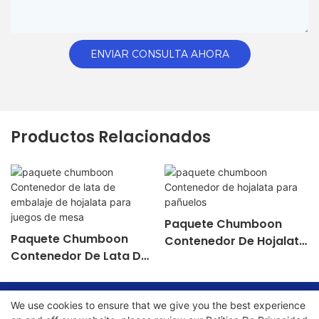
ENVIAR CONSULTA AHORA
Productos Relacionados
Paquete Chumboon
Paquete Chumboon
Contenedor De Hojalata
Contenedor De Lata De
Para Pañuelos
Embalaje De Hojalata
Para Juegos De Mesa
We use cookies to ensure that we give you the best experience
Copyright © 2026 Chumboon Metal Packaging Group Co.,