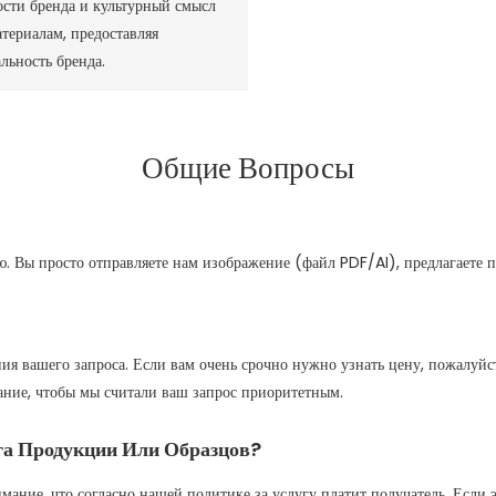
ности бренда и культурный смысл
териалам, предоставляя
льность бренда.
Общие Вопросы
. Вы просто отправляете нам изображение (файл PDF/AI), предлагаете 
ия вашего запроса. Если вам очень срочно нужно узнать цену, пожалуйс
ание, чтобы мы считали ваш запрос приоритетным.
га Продукции Или Образцов?
мание, что согласно нашей политике за услугу платит получатель. Если э