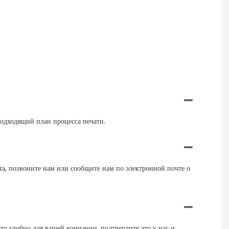
подходящий план процесса печати.
та, позвоните нам или сообщите нам по электронной почте о
то удобно для вашей компании, подтвердите это у нас и