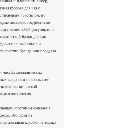
 банка – идеальный выбор,
ная коробка для чая с
с тисненым логотипом, но
которые позволяют эффективно
редставляет собой рисунок или
аллической банки для чая.
художественный смысл и
ть логотип бренда или продукта
ки чистых металлических
дных веществ и не оказывает
м экологически чистый
и долговечностью.
сненым логотипом сочетает в
среды. Это один из
ная жестяная коробка не только