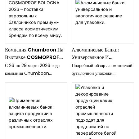
Компания Chumboon На
Алюминиевые Банки:
Выставке COSMOPROF
Универсальное И
BOLOGNA 2026 –
Экологичное Решение Для
С 26 по 29 марта 2026 года
Подробный обзор алюминиевой
Поставка Аэрозольных
Упаковки.
компания Chumboon
бутылочной упаковки,
Баллончиков Премиум-
участвовала в выставке
используемой в фармацевтике,
Класса Косметическим
COSMOPROF BOLOGNA в зале
производстве напитков,
Брендам По Всему Миру.
34, стенд C3 (BolognaFiere,
функциональных напитков и в
Италия), представив свои
промышленности. Ключевые
передовые решения в области
типы включают
аэрозольных баллончиков для
фармацевтические бутылки с
косметической, личной гигиены
крышками, защищающими от
и фармацевтической
детей или легко