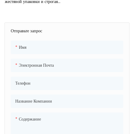
жестяной упаковки и строгая
система контроля качества.
● Все оборудование
современное, например, цветная
Отправьте запрос
печатная машина KBA 4/6 в
Германии, четырехцветная
печатная машина Fuji в Японии.
Имя
● Продукция экспортируется в
более чем 80 стран, таких как
Электронная Почта
США, Мексика, Бразилия,
Аргентина, Индия, Малазия,
Телефон
ОАЭ, Южная Африка.
● Прошел сертификат: ISO, SGS,
Sedex, DOT и так далее.
Название Компании
Содержание