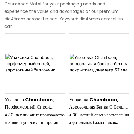
Chumboon Metal for your packaging needs and
experience the value and advantages of our premium
dia45mm aerosol tin can. Keyword: dia45mm aerosol tin
can.
Упаковка Chumboon,
Упаковка Chumboon,
Парфюмерный Спрей,
Аэрозольная Банка С Белым
Аэрозольный Баллончик
Покрытием, Диаметр 57
● 30-летний опыт производства
● 30-летний опыт изготовления
Мм.
жестяной упаковки и строгая
аэрозольных баллончиков,
система контроля качества.
делайте одно дело и делайте это