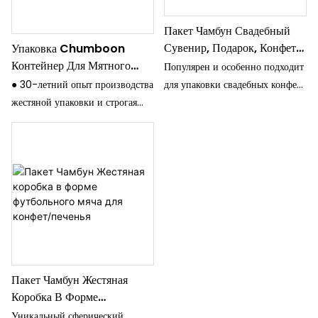
США, Мексика, Бразилия,
более чем 80 стран, таких как
Аргентина, Индия, Малазия,
Пакет Чамбун Свадебный
США, Мексика, Бразилия,
ОАЭ, Южная Африка.
Сувенир, Подарок, Конфеты,
Упаковка Chumboon
Аргентина, Индия, Малазия,
● Прошел сертификат: ISO, SGS,
Жестяная Коробка
Контейнер Для Мятного
ОАЭ, Южная Африка.
Популярен и особенно подходит
Sedex, DOT и так далее.
Сахара
● Прошел сертификат: ISO, SGS,
● 30-летний опыт производства
для упаковки свадебных конфет
Sedex, DOT и так далее.
жестяной упаковки и строгая
и печенья.
система контроля качества.
● Все оборудование
современное, например, цветная
печатная машина KBA 4/6 в
Германии, четырехцветная
печатная машина Fuji в Японии.
● Продукция экспортируется в
более чем 80 стран, таких как
США, Мексика, Бразилия,
Пакет Чамбун Жестяная
Аргентина, Индия, Малазия,
Коробка В Форме
ОАЭ, Южная Африка.
Футбольного Мяча Для
● Прошел сертификат: ISO, SGS,
Уникальный сферический