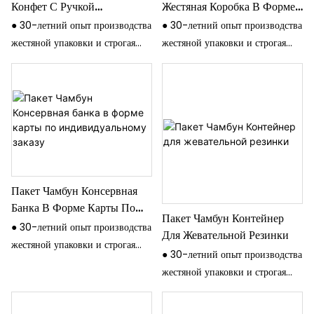
Конфет С Ручкой
Жестяная Коробка В Форме
Chumboon Handle
Футбольного Мяча Для
● 30-летний опыт производства
● 30-летний опыт производства
Закусок
жестяной упаковки и строгая
жестяной упаковки и строгая
система контроля качества.
система контроля качества.
● Все оборудование
● Все оборудование
современное, например, цветная
современное, например, цветная
печатная машина KBA 4/6 в
печатная машина KBA 4/6 в
Германии, четырехцветная
Германии, четырехцветная
печатная машина Fuji в Японии.
печатная машина Fuji в Японии.
● Продукция экспортируется в
● Продукция экспортируется в
более чем 80 стран, таких как
более чем 80 стран, таких как
Пакет Чамбун Консервная
США, Мексика, Бразилия,
США, Мексика, Бразилия,
Банка В Форме Карты По
Пакет Чамбун Контейнер
Аргентина, Индия, Малазия,
Аргентина, Индия, Малазия,
Индивидуальному Заказу
● 30-летний опыт производства
Для Жевательной Резинки
ОАЭ, Южная Африка.
ОАЭ, Южная Африка.
жестяной упаковки и строгая
● Прошел сертификат: ISO, SGS,
● Прошел сертификат: ISO, SGS,
● 30-летний опыт производства
система контроля качества.
Sedex, DOT и так далее.
Sedex, DOT и так далее.
жестяной упаковки и строгая
● Все оборудование
система контроля качества.
современное, например, цветная
● Все оборудование