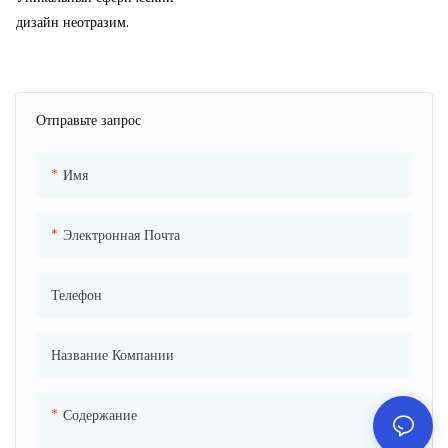
Конфет/печенья
Sedex, DOT и так далее.
дизайн неотразим.
Отправьте запрос
Имя
Электронная Почта
Телефон
Название Компании
Содержание