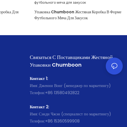
робка Для
Упаковка Chumboon Жестяная Коробка В Форме
Футбольного Мяча Для Закусок
Связаться С Поставщиками Жестяной
Упаковки Chumboon
Контакт 1:
Имя: Дженни Вонг (менеджер по маркетингу)
Телефон:+86 13580492822
Контакт 2:
Имя: Сэнди Чжэн (специалист по маркетингу)
Телефон:+86 15360599908