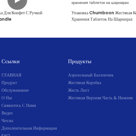
ка Для Конфет С Ручкой
Упаковка Chumboon Жестяная Ко
andle
Хранения Таблеток На Шарнирах
Ссылки
Продукты
ГЛАВНАЯ
Аэрозольный Баллончик
Продукт
Жестяная Коробка
Обслуживание
Жесть Лист
О Нас
Жестяная Верхняя Часть & Нижняя
Свяжитесь С Нами
Видео
Чехлы
Дополнительная Информация
FAQ