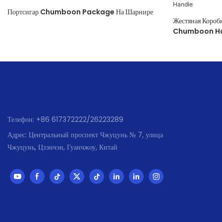
Портсигар Chumboon Package На Шарнире
Жестяная Короб
Chumboon H
Телефон: +86 617372222/26223289
Адрес: Центральный проспект Чжуцунь № 7, улица
Чжуцунь, Цзэнчэн, Гуанчжоу, Китай