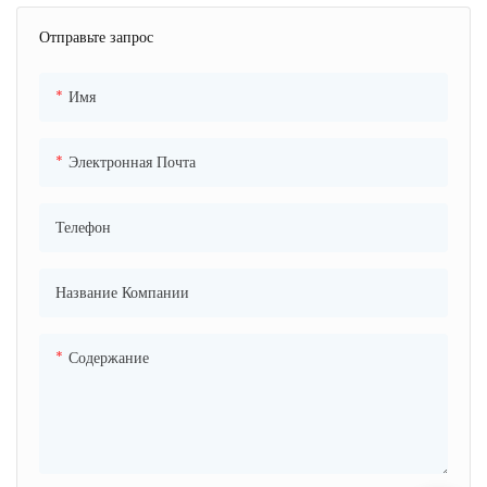
современное, например, цветная
Отправьте запрос
печатная машина KBA 4/6 в
Германии, четырехцветная
печатная машина Fuji в Японии.
Имя
● Продукция экспортируется в
более чем 80 стран, таких как
Электронная Почта
США, Мексика, Бразилия,
Аргентина, Индия, Малазия,
Телефон
ОАЭ, Южная Африка.
● Прошел сертификат: ISO, SGS,
Sedex, DOT и так далее.
Название Компании
Содержание