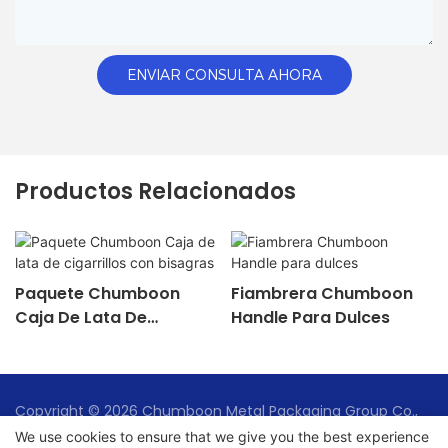
ENVIAR CONSULTA AHORA
Productos Relacionados
Paquete Chumboon
Fiambrera Chumboon
Caja De Lata De
Handle Para Dulces
Cigarrillos Con Bisagras
Copyright © 2026 Chumboon Metal Packaging Group Co.,
Ltd. - www.chumboonpackage.com |
Mapa del sitio
|
We use cookies to ensure that we give you the best experience