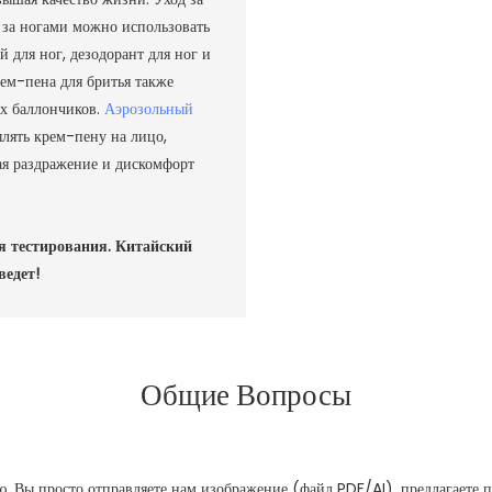
а за ногами можно использовать
й для ног, дезодорант для ног и
рем-пена для бритья также
ых баллончиков.
Аэрозольный
ылять крем-пену на лицо,
ая раздражение и дискомфорт
я тестирования. Китайский
ведет!
Общие Вопросы
. Вы просто отправляете нам изображение (файл PDF/AI), предлагаете 