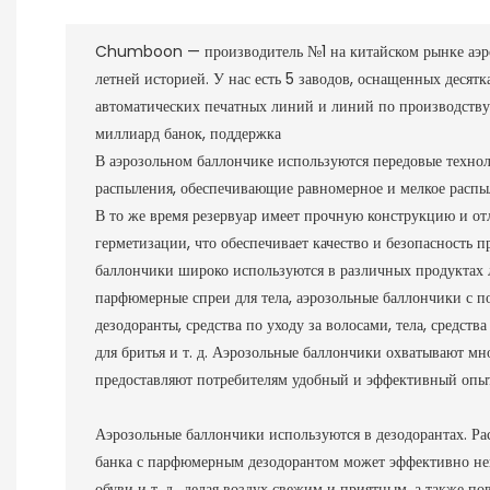
Chumboon — производитель №1 на китайском рынке аэро
летней историей. У нас есть 5 заводов, оснащенных десят
автоматических печатных линий и линий по производству 
миллиард банок, поддержка
В аэрозольном баллончике используются передовые техно
распыления, обеспечивающие равномерное и мелкое распыл
В то же время резервуар имеет прочную конструкцию и о
герметизации, что обеспечивает качество и безопасность 
баллончики широко используются в различных продуктах 
парфюмерные спреи для тела, аэрозольные баллончики с 
дезодоранты, средства по уходу за волосами, тела, средств
для бритья и т. д. Аэрозольные баллончики охватывают мн
предоставляют потребителям удобный и эффективный опыт
Аэрозольные баллончики используются в дезодорантах. Рас
банка с парфюмерным дезодорантом может эффективно нейт
обуви и т. д., делая воздух свежим и приятным, а также п