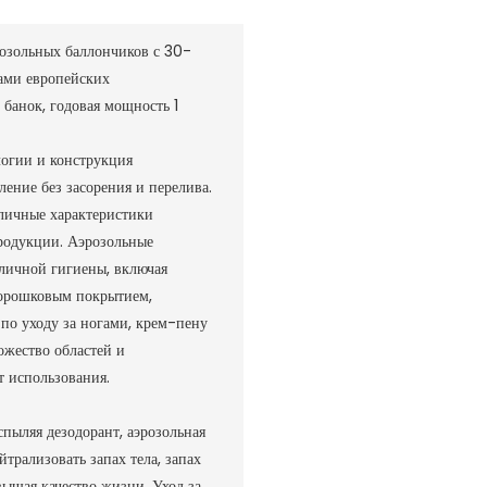
зольных баллончиков с 30-
ками европейских
банок, годовая мощность 1
логии и конструкция
ение без засорения и перелива.
тличные характеристики
продукции. Аэрозольные
личной гигиены, включая
порошковым покрытием,
а по уходу за ногами, крем-пену
ожество областей и
 использования.
пыляя дезодорант, аэрозольная
рализовать запах тела, запах
овышая качество жизни. Уход за