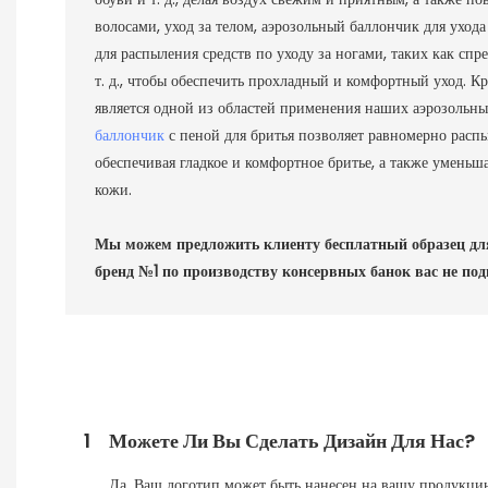
волосами, уход за телом, аэрозольный баллончик для уход
для распыления средств по уходу за ногами, таких как спре
т. д., чтобы обеспечить прохладный и комфортный уход. К
является одной из областей применения наших аэрозольн
баллончик
с пеной для бритья позволяет равномерно расп
обеспечивая гладкое и комфортное бритье, а также уменьш
кожи.
Мы можем предложить клиенту бесплатный образец дл
бренд №1 по производству консервных банок вас не под
1
Можете Ли Вы Сделать Дизайн Для Нас?
Да. Ваш логотип может быть нанесен на вашу продукцию