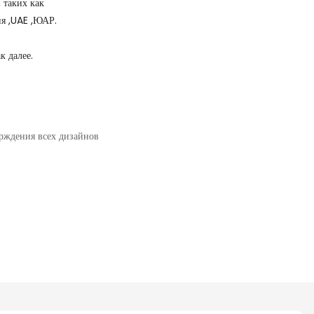
 таких как
ия ,UAE ,ЮАР.
к далее.
рждения всех дизайнов