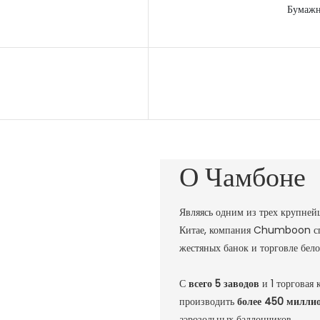
Бумажн
О Чамбоне
Являясь одним из трех крупней
Китае, компания Chumboon спе
жестяных банок и торговле бел
С
всего 5 заводов
и 1 торгова
производить
более 450 милли
аэрозольных баллончиков.