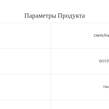
Параметры Продукта
CMYK/Pan
DOT/
Око