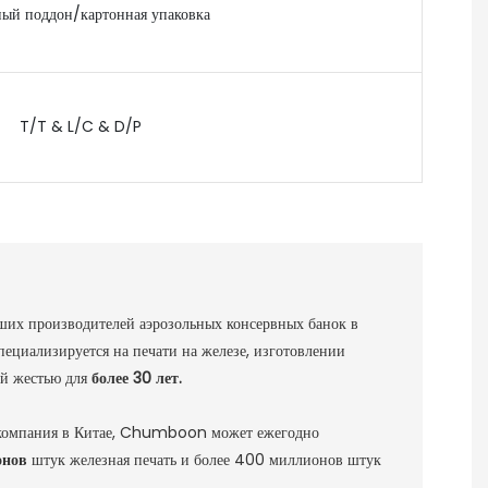
ый поддон/картонная упаковка
T/T & L/C & D/P
ших производителей аэрозольных консервных банок в
циализируется на печати на железе, изготовлении
ой жестью для
более 30 лет.
я компания в Китае, Chumboon может ежегодно
онов
штук железная печать и более 400 миллионов штук