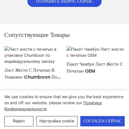
ОТПРАВИТЬ ЗАПРОС СЕЙЧАС
Сопутствующие Товары
Пакет Чамбун Лист Жести С
Лист Жести С Печатью В
Печатью OEM
Упаковке Chumboon По
Индивидуальному Заказу
We use cookies to ensure that we give you the best experience
on and off our website. please review our
Политика
Авторские права © 2024 Chumboon Metal Packaging Group
Конфиденциальности
Co.,Ltd. - www.chumboonpackage.com |
Карта сайта
|
политика конфиденциальности
Reject
Настройки cookie
СОГЛАСЕН СЕЙЧАС