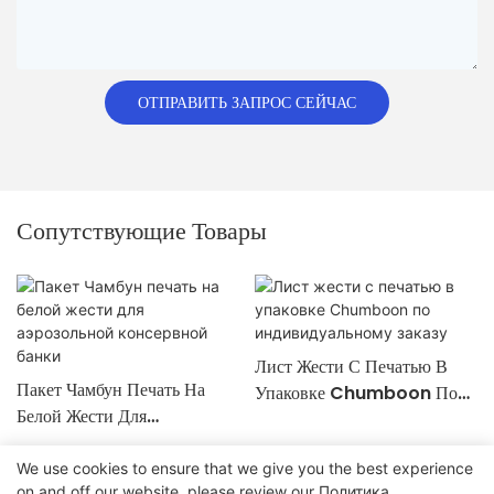
ОТПРАВИТЬ ЗАПРОС СЕЙЧАС
Сопутствующие Товары
Лист Жести С Печатью В
Пакет Чамбун Печать На
Упаковке Chumboon По
Белой Жести Для
Индивидуальному Заказу
Аэрозольной Консервной
Банки
We use cookies to ensure that we give you the best experience
on and off our website. please review our
Политика