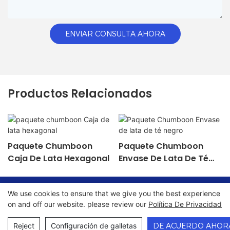
ENVIAR CONSULTA AHORA
Productos Relacionados
Paquete Chumboon
Paquete Chumboon
Caja De Lata Hexagonal
Envase De Lata De Té
Negro
We use cookies to ensure that we give you the best experience
Copyright © 2026 Chumboon Metal Packaging Group Co.,
on and off our website. please review our
Política De Privacidad
Ltd. - www.chumboonpackage.com |
Mapa del sitio
|
política de privacidad
Reject
Configuración de galletas
DE ACUERDO AHOR