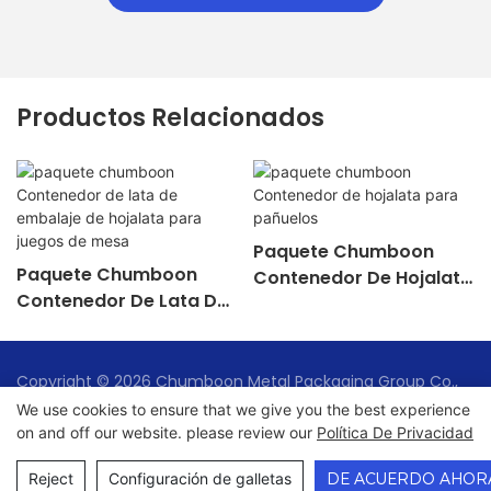
Productos Relacionados
Paquete Chumboon
Paquete Chumboon
Contenedor De Hojalata
Contenedor De Lata De
Para Pañuelos
Embalaje De Hojalata
Para Juegos De Mesa
Copyright © 2026 Chumboon Metal Packaging Group Co.,
Ltd. - www.chumboonpackage.com |
Mapa del sitio
|
We use cookies to ensure that we give you the best experience
on and off our website. please review our
Política De Privacidad
política de privacidad
Reject
Configuración de galletas
DE ACUERDO AHOR