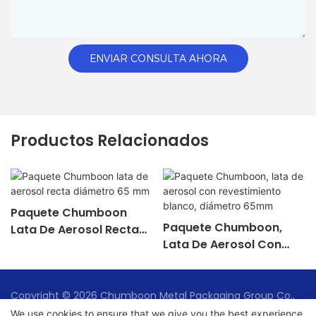
ENVIAR CONSULTA AHORA
Productos Relacionados
Paquete Chumboon
Paquete Chumboon,
Lata De Aerosol Recta
Lata De Aerosol Con
Diámetro 65 Mm
Revestimiento Blanco,
Diámetro 65mm
Copyright © 2026 Chumboon Metal Packaging Group Co.,
Ltd. - www.chumboonpackage.com |
Mapa del sitio
|
We use cookies to ensure that we give you the best experience