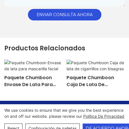
ENVIAR CONSULTA AHORA
Productos Relacionados
Paquete Chumboon
Paquete Chumboon
Envase De Lata Para
Caja De Lata De
Mascarilla Facial
Cigarrillos Con Bisagras
We use cookies to ensure that we give you the best experience
Copyright © 2026 Chumboon Metal Packaging Group Co.,
on and off our website. please review our
Política De Privacidad
Ltd. - www.chumboonpackage.com |
Mapa del sitio
|
política de privacidad
Reject
Configuración de galletas
DE ACUERDO AHOR