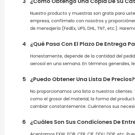
3
¿Cómo Obtengo Una Copia De Su Cat
Nuestro producto y muestras son gratis para usted
empresa, confírmelo con nosotros y proporciónen
de mensajería (FedEx, UPS, DHL, TNT, etc.). Haremo
4
¿Qué Pasa Con El Plazo De Entrega P
Honestamente, depende de la cantidad del pedido 
aerosol en una semana. En términos generales, le 
5
¿Puedo Obtener Una Lista De Precios?
No proporcionamos una lista a nuestros clientes.
como el grosor del material, la forma del product
cambiar constantemente. Cuéntenos sus necesid
6
¿Cuáles Son Sus Condiciones De Ent
Aceptamos EXW, FOB, CFR, CIF, DDU, DDP, etc. Pued