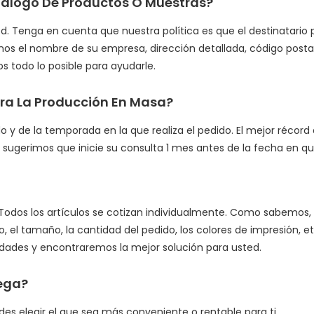
álogo De Productos O Muestras?
. Tenga en cuenta que nuestra política es que el destinatario p
os el nombre de su empresa, dirección detallada, código posta
s todo lo posible para ayudarle.
ara La Producción En Masa?
y de la temporada en la que realiza el pedido. El mejor récor
sugerimos que inicie su consulta 1 mes antes de la fecha en que
 Todos los artículos se cotizan individualmente. Como sabemos, 
o, el tamaño, la cantidad del pedido, los colores de impresión, 
ades y encontraremos la mejor solución para usted.
rega?
es elegir el que sea más conveniente o rentable para ti.