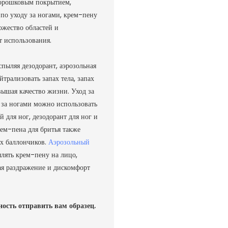
порошковым покрытием,
а по уходу за ногами, крем-пену
ожество областей и
 использования.
спыляя дезодорант, аэрозольная
рализовать запах тела, запах
овышая качество жизни.
Уход за
а за ногами можно использовать
й для ног, дезодорант для ног и
ем-пена для бритья также
ых баллончиков.
Аэрозольный
ылять крем-пену на лицо,
ая раздражение и дискомфорт
ность отправить вам образец.