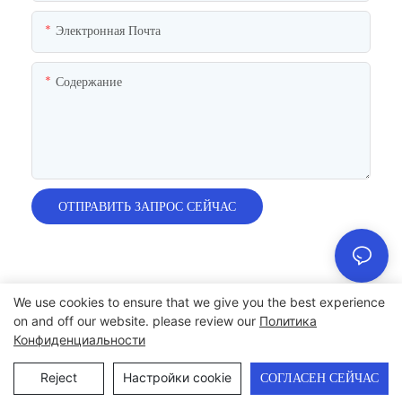
Электронная Почта
Содержание
ОТПРАВИТЬ ЗАПРОС СЕЙЧАС
We use cookies to ensure that we give you the best experience
on and off our website. please review our
Политика
Авторские права © 2024 Chumboon Metal Packaging Group
Конфиденциальности
Co.,Ltd. - www.chumboonpackage.com |
Карта сайта
|
политика конфиденциальности
Reject
Настройки cookie
СОГЛАСЕН СЕЙЧАС