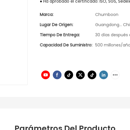
● Ha aprobado el certificado: ISO, SGS, Sedex
Marca:
Chumboon
Lugar De Origen:
Guangdong... Ch
Tiempo De Entrega:
30 días después 
Capacidad De Suministro:
500 millones/añ
Parámetros Del Producto