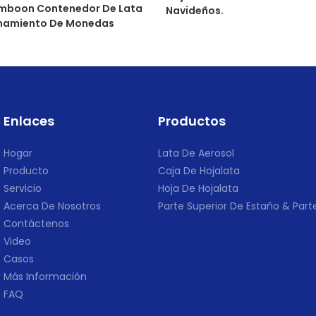
mboon Contenedor De Lata
Navideños.
namiento De Monedas
Enlaces
Productos
Hogar
Lata De Aerosol
Producto
Caja De Hojalata
Servicio
Hoja De Hojalata
Acerca De Nosotros
Parte Superior De Estaño & Parte
Contáctenos
Video
Casos
Más Información
FAQ