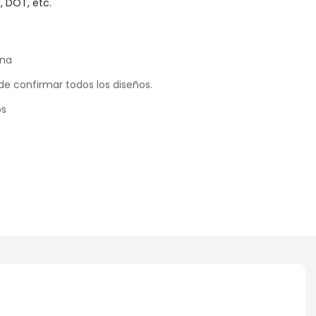
, DOT, etc.
ina
de confirmar todos los diseños.
os