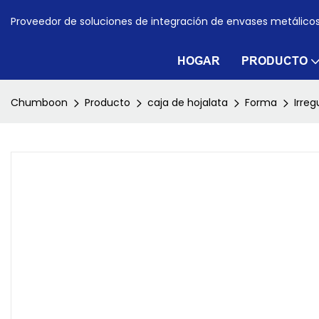
Proveedor de soluciones de integración de envases metálico
HOGAR
PRODUCTO
Chumboon
Producto
caja de hojalata
Forma
Irreg