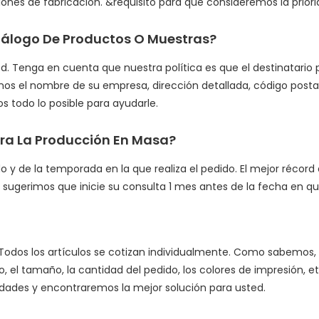
ciones de fabricación. &requisito para que consideremos la prior
álogo De Productos O Muestras?
. Tenga en cuenta que nuestra política es que el destinatario p
os el nombre de su empresa, dirección detallada, código posta
s todo lo posible para ayudarle.
ara La Producción En Masa?
y de la temporada en la que realiza el pedido. El mejor récor
sugerimos que inicie su consulta 1 mes antes de la fecha en que
 Todos los artículos se cotizan individualmente. Como sabemos, 
o, el tamaño, la cantidad del pedido, los colores de impresión, 
ades y encontraremos la mejor solución para usted.