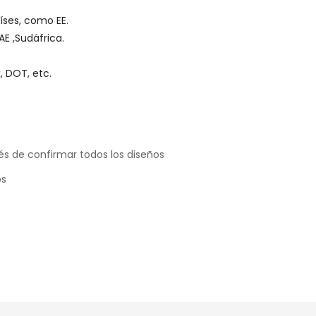
íses, como EE.
UAE ,Sudáfrica.
, DOT, etc.
és de confirmar todos los diseños
os