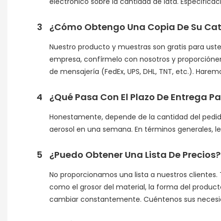
electrónico sobre la cantidad de lata. Especifica
3
¿Cómo Obtengo Una Copia De Su Cat
Nuestro producto y muestras son gratis para usted
empresa, confírmelo con nosotros y proporciónen
de mensajería (FedEx, UPS, DHL, TNT, etc.). Haremo
4
¿Qué Pasa Con El Plazo De Entrega P
Honestamente, depende de la cantidad del pedido 
aerosol en una semana. En términos generales, le 
5
¿Puedo Obtener Una Lista De Precios?
No proporcionamos una lista a nuestros clientes.
como el grosor del material, la forma del product
cambiar constantemente. Cuéntenos sus necesid