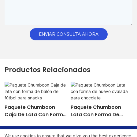
ENVIAR CONSULTA AHORA
Productos Relacionados
Paquete Chumboon
Paquete Chumboon
Caja De Lata Con Forma
Lata Con Forma De
De Balón De Fútbol Para
Huevo Ovalada Para
Snacks
Chocolate
We use cookies to ensure that we give you the best experience
Copyright © 2026 Chumboon Metal Packaging Group Co.,