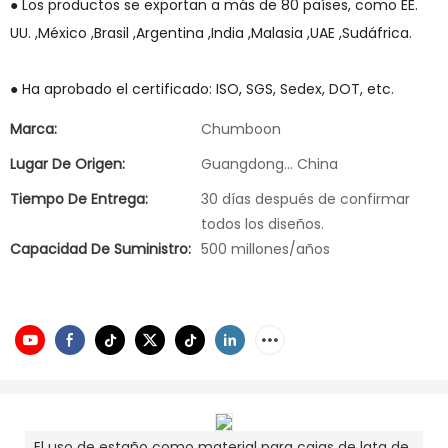
● Los productos se exportan a más de 80 países, como EE.
UU. ,México ,Brasil ,Argentina ,India ,Malasia ,UAE ,Sudáfrica.
● Ha aprobado el certificado: ISO, SGS, Sedex, DOT, etc.
Marca:
Chumboon
Lugar De Origen:
Guangdong... China
Tiempo De Entrega:
30 días después de confirmar
todos los diseños.
Capacidad De Suministro:
500 millones/años
El uso de estaño como material para cajas de lata de