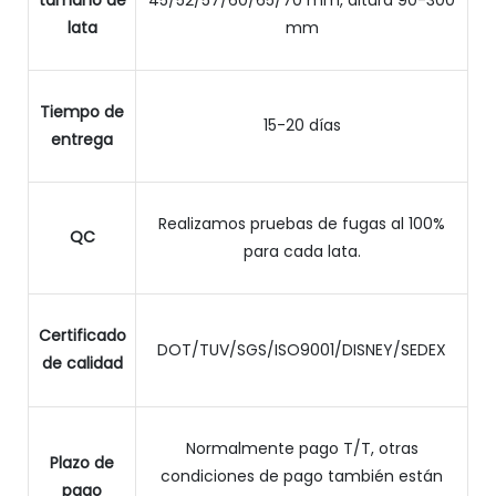
tamaño de
45/52/57/60/65/70 mm, altura 90-300
lata
mm
Tiempo de
15-20 días
entrega
Realizamos pruebas de fugas al 100%
QC
para cada lata.
Certificado
DOT/TUV/SGS/ISO9001/DISNEY/SEDEX
de calidad
Normalmente pago T/T, otras
Plazo de
condiciones de pago también están
pago