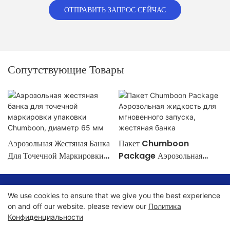
ОТПРАВИТЬ ЗАПРОС СЕЙЧАС
Сопутствующие Товары
Аэрозольная Жестяная Банка
Пакет Chumboon
Для Точечной Маркировки
Package Аэрозольная
Упаковки Chumboon,
Жидкость Для Мгновенного
Диаметр 65 Мм
Запуска, Жестяная Банка
Авторские права © 2024 Chumboon Metal Packaging Group
We use cookies to ensure that we give you the best experience
Co.,Ltd. - www.chumboonpackage.com |
Карта сайта
|
on and off our website. please review our
Политика
Конфиденциальности
политика конфиденциальности