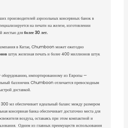
ших производителей аэрозольных консервных банок в
циализируется на печати на железе, изготовлении
ой жестью для
более 30 лет.
я компания в Китае, Chumboon может ежегодно
онов
штук железная печать и более 400 миллионов штук
у оборудованию, импортированному из Европы —
зольный баллончик Chumboon отличается превосходным
ыстрой доставкой.
 300 мл обеспечивает идеальный баланс между размером
ная консервная банка обеспечивает достаточно места для
свежителя воздуха, оставаясь при этом компактной и
льзования. Одним из главных преимуществ использования