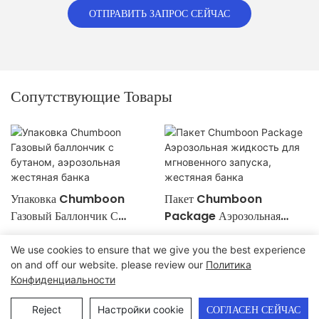
ОТПРАВИТЬ ЗАПРОС СЕЙЧАС
Сопутствующие Товары
Упаковка Chumboon
Пакет Chumboon
Газовый Баллончик С
Package Аэрозольная
Бутаном, Аэрозольная
Жидкость Для Мгновенного
Жестяная Банка
Запуска, Жестяная Банка
We use cookies to ensure that we give you the best experience
on and off our website. please review our
Политика
Авторские права © 2024 Chumboon Metal Packaging Group
Конфиденциальности
Co.,Ltd. - www.chumboonpackage.com |
Карта сайта
|
политика конфиденциальности
Reject
Настройки cookie
СОГЛАСЕН СЕЙЧАС